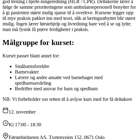
god trening i hjerte-lungeredning (HLR / CPR). Deltakerne lærer å
følge de samme prioriteringene som ambulansepersonell benytter for
å gi pasienten størst mulig sjanse til å overleve. Kursene legger opp
til mye praksis pakket inn med teori, slik at læringsutbyttet blir størst
mulig. Ingen lærer førstehjelp og livredning bare ved å se og lytte;
man må fysisk få prøve ferdigheter i praksis.
Målgruppe for kurset:
Kurset passer blant annet for:
Småbarnsforeldre
Barnevakter
Lærere og andre ansatte ved barnehager med
spedbarnsavdeling
Bedrifter med ansvar for barn og spedbarn
NB: Vi forbeholder oss retten til å avlyse kurs med for få deltakere
12.
november
Kl 17:00 - 18:30
Førstehjelperen AS, Tvetenveien 152, 0671 Oslo