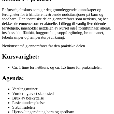
Et førstehjelpskurs som gir deg grunnleggende kunnskaper og
ferdigheter for å håndtere livstruende nødsituasjoner på barn og
spedbarn. Den teoretiske delen gjennomføres som nettkurs, og her
dekkes de emnene som er aktuelle. I tillegg til vanlig livreddende
førstehjelp, inneholder nettdelen av kurset også forgiftninger, allergi,
insektsstikk, flåttbitt, huggormbitt, soppforgiftning, brennmanet,
feberkramper og temperaturpåvirkning.
Nettkurset må gjennomføres før den praktiske delen
Kursvarighet:
Ca. 1 time for nettkurs, og ca. 1,5 timer for praksisdelen
Agenda:
Varslingsrutiner
Vurdering av et skadested
Bruk av beskyttelse
Pasientundersøkelse
Stabilt sideleie
Hjerte- lungeredning barn og spedbarn