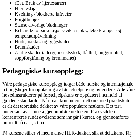
(Evt. Bruk av hjertestarter)
Hjerneslag
Kvelning / blokkerte luftveier
Forgiftninger
Stanse alvorlige blødninger
Behandle for sirkulasjonssvikt / sjokk, feberkramper og
temperaturpåvirkning
Hode, nakke- og ryggskader
Brannskader
Andre skader (allergi, insektsstikk, flåttbitt, huggormbitt,
soppforgiftning og brennmanet)
Pedagogiske kursopplegg:
Våre pedagogiske kursopplegg følger både norske og internasjonale
retningslinjer for opplæring av førstehjelpere og livreddere. Alle våre
hovedinstruktører på førstehjelpskurs er oppdatert i henhold til
gjeldene standarder. Når man kombinerer nettkurs med praktisk del
er alt det teoretiske dekket av våre populære nettkurs. Det tar i
underkant av 1 time å gjennomføre nettdelen. Praksisdelen
konsentreres rundt øvelsene som inngår i kurset, og gjennomføres
normalt på ca 1,5 timer.
På kursene stiller vi med mange HLR-dukker, slik at deltakerne får