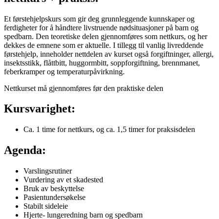
Et førstehjelpskurs som gir deg grunnleggende kunnskaper og
ferdigheter for å håndtere livstruende nødsituasjoner på barn og
spedbarn. Den teoretiske delen gjennomføres som nettkurs, og her
dekkes de emnene som er aktuelle. I tillegg til vanlig livreddende
førstehjelp, inneholder nettdelen av kurset også forgiftninger, allergi,
insektsstikk, flåttbitt, huggormbitt, soppforgiftning, brennmanet,
feberkramper og temperaturpåvirkning.
Nettkurset må gjennomføres før den praktiske delen
Kursvarighet:
Ca. 1 time for nettkurs, og ca. 1,5 timer for praksisdelen
Agenda:
Varslingsrutiner
Vurdering av et skadested
Bruk av beskyttelse
Pasientundersøkelse
Stabilt sideleie
Hjerte- lungeredning barn og spedbarn