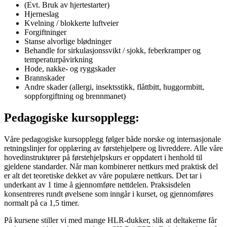
(Evt. Bruk av hjertestarter)
Hjerneslag
Kvelning / blokkerte luftveier
Forgiftninger
Stanse alvorlige blødninger
Behandle for sirkulasjonssvikt / sjokk, feberkramper og
temperaturpåvirkning
Hode, nakke- og ryggskader
Brannskader
Andre skader (allergi, insektsstikk, flåttbitt, huggormbitt,
soppforgiftning og brennmanet)
Pedagogiske kursopplegg:
Våre pedagogiske kursopplegg følger både norske og internasjonale
retningslinjer for opplæring av førstehjelpere og livreddere. Alle våre
hovedinstruktører på førstehjelpskurs er oppdatert i henhold til
gjeldene standarder. Når man kombinerer nettkurs med praktisk del
er alt det teoretiske dekket av våre populære nettkurs. Det tar i
underkant av 1 time å gjennomføre nettdelen. Praksisdelen
konsentreres rundt øvelsene som inngår i kurset, og gjennomføres
normalt på ca 1,5 timer.
På kursene stiller vi med mange HLR-dukker, slik at deltakerne får