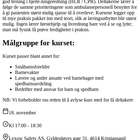
god trening i hjerte-lungeredning (HLR / CPR). Deltakerne lærer å
følge de samme prioriteringene som ambulansepersonell benytter for
å gi pasienten størst mulig sjanse til å overleve. Kursene legger opp
til mye praksis pakket inn med teori, slik at læringsutbyttet blir størst
mulig. Ingen lærer førstehjelp og livredning bare ved å se og lytte;
man må fysisk få prøve ferdigheter i praksis.
Målgruppe for kurset:
Kurset passer blant annet for:
Småbarnsforeldre
Barnevakter
Lærere og andre ansatte ved barnehager med
spedbarnsavdeling
Bedrifter med ansvar for barn og spedbarn
NB: Vi forbeholder oss retten til å avlyse kurs med for få deltakere
18.
november
Kl 17:00 - 18:30
Lexow Safety AS, Gyldenløves gate 31, 4614 Kristiansand