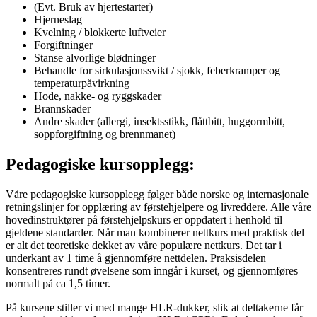
(Evt. Bruk av hjertestarter)
Hjerneslag
Kvelning / blokkerte luftveier
Forgiftninger
Stanse alvorlige blødninger
Behandle for sirkulasjonssvikt / sjokk, feberkramper og
temperaturpåvirkning
Hode, nakke- og ryggskader
Brannskader
Andre skader (allergi, insektsstikk, flåttbitt, huggormbitt,
soppforgiftning og brennmanet)
Pedagogiske kursopplegg:
Våre pedagogiske kursopplegg følger både norske og internasjonale
retningslinjer for opplæring av førstehjelpere og livreddere. Alle våre
hovedinstruktører på førstehjelpskurs er oppdatert i henhold til
gjeldene standarder. Når man kombinerer nettkurs med praktisk del
er alt det teoretiske dekket av våre populære nettkurs. Det tar i
underkant av 1 time å gjennomføre nettdelen. Praksisdelen
konsentreres rundt øvelsene som inngår i kurset, og gjennomføres
normalt på ca 1,5 timer.
På kursene stiller vi med mange HLR-dukker, slik at deltakerne får