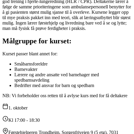
god trening i hjerte-lungeredning (HLR / CPR). Deltakerne lærer å
følge de samme prioriteringene som ambulansepersonell benytter for
å gi pasienten størst mulig sjanse til å overleve. Kursene legger opp
til mye praksis pakket inn med teori, slik at læringsutbyttet blir størst
mulig. Ingen lærer førstehjelp og livredning bare ved å se og lytte;
man må fysisk få prøve ferdigheter i praksis.
Målgruppe for kurset:
Kurset passer blant annet for:
Småbarnsforeldre
Barnevakter
Lærere og andre ansatte ved barnehager med
spedbarnsavdeling
Bedrifter med ansvar for barn og spedbarn
NB: Vi forbeholder oss retten til å avlyse kurs med for få deltakere
1.
oktober
Kl 17:00 - 18:30
Førstehjelperen Trondheim, Sorgenfriveien 9 (5 etg), 7031