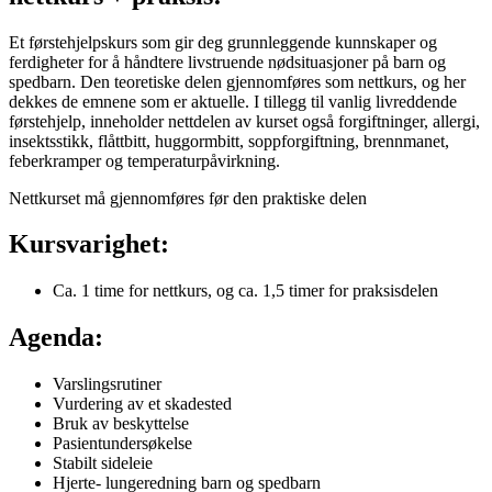
Et førstehjelpskurs som gir deg grunnleggende kunnskaper og
ferdigheter for å håndtere livstruende nødsituasjoner på barn og
spedbarn. Den teoretiske delen gjennomføres som nettkurs, og her
dekkes de emnene som er aktuelle. I tillegg til vanlig livreddende
førstehjelp, inneholder nettdelen av kurset også forgiftninger, allergi,
insektsstikk, flåttbitt, huggormbitt, soppforgiftning, brennmanet,
feberkramper og temperaturpåvirkning.
Nettkurset må gjennomføres før den praktiske delen
Kursvarighet:
Ca. 1 time for nettkurs, og ca. 1,5 timer for praksisdelen
Agenda:
Varslingsrutiner
Vurdering av et skadested
Bruk av beskyttelse
Pasientundersøkelse
Stabilt sideleie
Hjerte- lungeredning barn og spedbarn