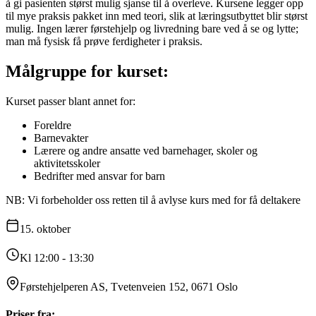
å gi pasienten størst mulig sjanse til å overleve. Kursene legger opp
til mye praksis pakket inn med teori, slik at læringsutbyttet blir størst
mulig. Ingen lærer førstehjelp og livredning bare ved å se og lytte;
man må fysisk få prøve ferdigheter i praksis.
Målgruppe for kurset:
Kurset passer blant annet for:
Foreldre
Barnevakter
Lærere og andre ansatte ved barnehager, skoler og
aktivitetsskoler
Bedrifter med ansvar for barn
NB: Vi forbeholder oss retten til å avlyse kurs med for få deltakere
15.
oktober
Kl 12:00 - 13:30
Førstehjelperen AS, Tvetenveien 152, 0671 Oslo
Priser fra: