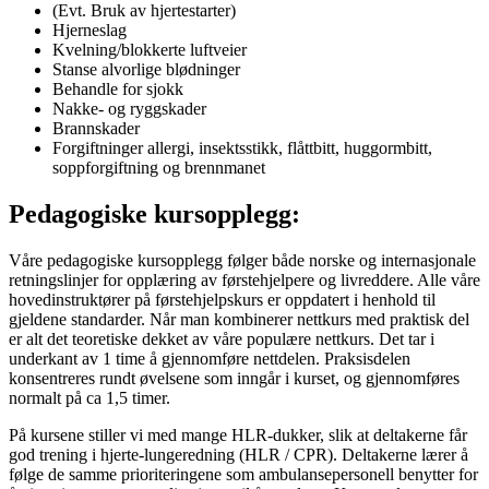
(Evt. Bruk av hjertestarter)
Hjerneslag
Kvelning/blokkerte luftveier
Stanse alvorlige blødninger
Behandle for sjokk
Nakke- og ryggskader
Brannskader
Forgiftninger allergi, insektsstikk, flåttbitt, huggormbitt,
soppforgiftning og brennmanet
Pedagogiske kursopplegg:
Våre pedagogiske kursopplegg følger både norske og internasjonale
retningslinjer for opplæring av førstehjelpere og livreddere. Alle våre
hovedinstruktører på førstehjelpskurs er oppdatert i henhold til
gjeldene standarder. Når man kombinerer nettkurs med praktisk del
er alt det teoretiske dekket av våre populære nettkurs. Det tar i
underkant av 1 time å gjennomføre nettdelen. Praksisdelen
konsentreres rundt øvelsene som inngår i kurset, og gjennomføres
normalt på ca 1,5 timer.
På kursene stiller vi med mange HLR-dukker, slik at deltakerne får
god trening i hjerte-lungeredning (HLR / CPR). Deltakerne lærer å
følge de samme prioriteringene som ambulansepersonell benytter for