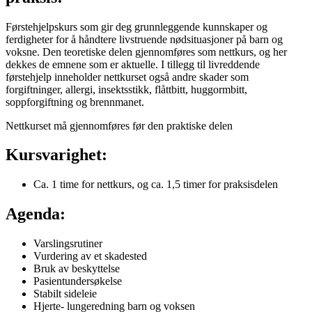
Førstehjelpskurs som gir deg grunnleggende kunnskaper og
ferdigheter for å håndtere livstruende nødsituasjoner på barn og
voksne. Den teoretiske delen gjennomføres som nettkurs, og her
dekkes de emnene som er aktuelle. I tillegg til livreddende
førstehjelp inneholder nettkurset også andre skader som
forgiftninger, allergi, insektsstikk, flåttbitt, huggormbitt,
soppforgiftning og brennmanet.
Nettkurset må gjennomføres før den praktiske delen
Kursvarighet:
Ca. 1 time for nettkurs, og ca. 1,5 timer for praksisdelen
Agenda:
Varslingsrutiner
Vurdering av et skadested
Bruk av beskyttelse
Pasientundersøkelse
Stabilt sideleie
Hjerte- lungeredning barn og voksen