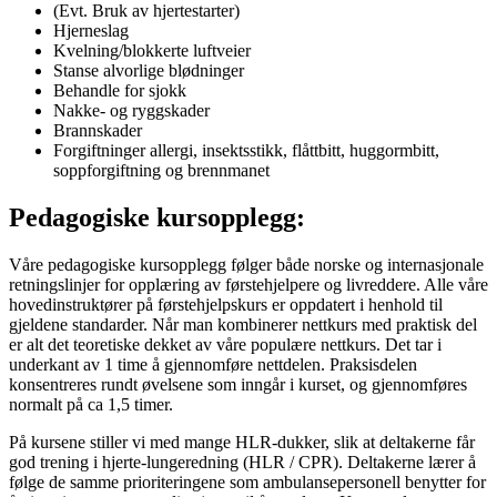
(Evt. Bruk av hjertestarter)
Hjerneslag
Kvelning/blokkerte luftveier
Stanse alvorlige blødninger
Behandle for sjokk
Nakke- og ryggskader
Brannskader
Forgiftninger allergi, insektsstikk, flåttbitt, huggormbitt,
soppforgiftning og brennmanet
Pedagogiske kursopplegg:
Våre pedagogiske kursopplegg følger både norske og internasjonale
retningslinjer for opplæring av førstehjelpere og livreddere. Alle våre
hovedinstruktører på førstehjelpskurs er oppdatert i henhold til
gjeldene standarder. Når man kombinerer nettkurs med praktisk del
er alt det teoretiske dekket av våre populære nettkurs. Det tar i
underkant av 1 time å gjennomføre nettdelen. Praksisdelen
konsentreres rundt øvelsene som inngår i kurset, og gjennomføres
normalt på ca 1,5 timer.
På kursene stiller vi med mange HLR-dukker, slik at deltakerne får
god trening i hjerte-lungeredning (HLR / CPR). Deltakerne lærer å
følge de samme prioriteringene som ambulansepersonell benytter for