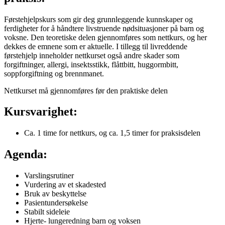
Førstehjelpskurs som gir deg grunnleggende kunnskaper og
ferdigheter for å håndtere livstruende nødsituasjoner på barn og
voksne. Den teoretiske delen gjennomføres som nettkurs, og her
dekkes de emnene som er aktuelle. I tillegg til livreddende
førstehjelp inneholder nettkurset også andre skader som
forgiftninger, allergi, insektsstikk, flåttbitt, huggormbitt,
soppforgiftning og brennmanet.
Nettkurset må gjennomføres før den praktiske delen
Kursvarighet:
Ca. 1 time for nettkurs, og ca. 1,5 timer for praksisdelen
Agenda:
Varslingsrutiner
Vurdering av et skadested
Bruk av beskyttelse
Pasientundersøkelse
Stabilt sideleie
Hjerte- lungeredning barn og voksen