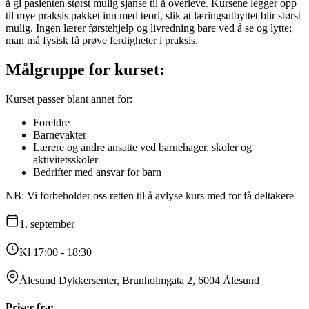
å gi pasienten størst mulig sjanse til å overleve. Kursene legger opp
til mye praksis pakket inn med teori, slik at læringsutbyttet blir størst
mulig. Ingen lærer førstehjelp og livredning bare ved å se og lytte;
man må fysisk få prøve ferdigheter i praksis.
Målgruppe for kurset:
Kurset passer blant annet for:
Foreldre
Barnevakter
Lærere og andre ansatte ved barnehager, skoler og
aktivitetsskoler
Bedrifter med ansvar for barn
NB: Vi forbeholder oss retten til å avlyse kurs med for få deltakere
1.
september
Kl 17:00 - 18:30
Ålesund Dykkersenter, Brunholmgata 2, 6004 Ålesund
Priser fra: