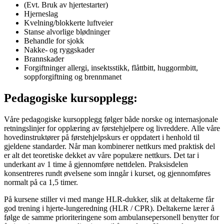
(Evt. Bruk av hjertestarter)
Hjerneslag
Kvelning/blokkerte luftveier
Stanse alvorlige blødninger
Behandle for sjokk
Nakke- og ryggskader
Brannskader
Forgiftninger allergi, insektsstikk, flåttbitt, huggormbitt,
soppforgiftning og brennmanet
Pedagogiske kursopplegg:
Våre pedagogiske kursopplegg følger både norske og internasjonale
retningslinjer for opplæring av førstehjelpere og livreddere. Alle våre
hovedinstruktører på førstehjelpskurs er oppdatert i henhold til
gjeldene standarder. Når man kombinerer nettkurs med praktisk del
er alt det teoretiske dekket av våre populære nettkurs. Det tar i
underkant av 1 time å gjennomføre nettdelen. Praksisdelen
konsentreres rundt øvelsene som inngår i kurset, og gjennomføres
normalt på ca 1,5 timer.
På kursene stiller vi med mange HLR-dukker, slik at deltakerne får
god trening i hjerte-lungeredning (HLR / CPR). Deltakerne lærer å
følge de samme prioriteringene som ambulansepersonell benytter for