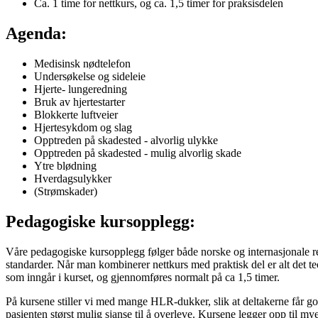
Ca. 1 time for nettkurs, og ca. 1,5 timer for praksisdelen
Agenda:
Medisinsk nødtelefon
Undersøkelse og sideleie
Hjerte- lungeredning
Bruk av hjertestarter
Blokkerte luftveier
Hjertesykdom og slag
Opptreden på skadested - alvorlig ulykke
Opptreden på skadested - mulig alvorlig skade
Ytre blødning
Hverdagsulykker
(Strømskader)
Pedagogiske kursopplegg:
Våre pedagogiske kursopplegg følger både norske og internasjonale retn
standarder. Når man kombinerer nettkurs med praktisk del er alt det t
som inngår i kurset, og gjennomføres normalt på ca 1,5 timer.
På kursene stiller vi med mange HLR-dukker, slik at deltakerne får g
pasienten størst mulig sjanse til å overleve. Kursene legger opp til mye