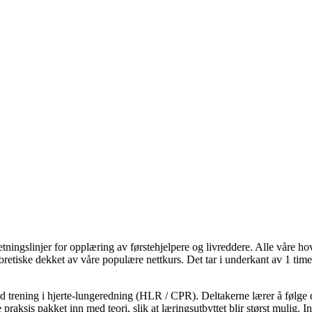
ingslinjer for opplæring av førstehjelpere og livreddere. Alle våre hove
eoretiske dekket av våre populære nettkurs. Det tar i underkant av 1 ti
od trening i hjerte-lungeredning (HLR / CPR). Deltakerne lærer å følge
 praksis pakket inn med teori, slik at læringsutbyttet blir størst mulig. 