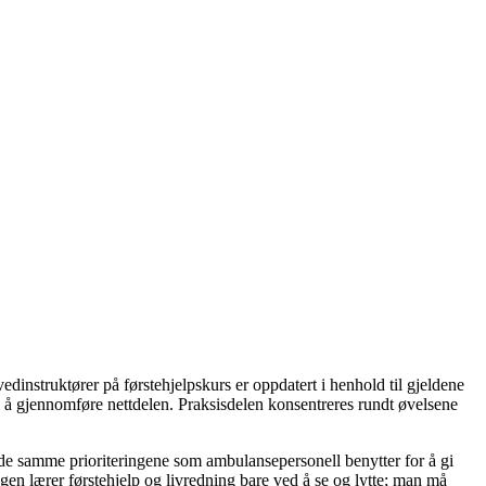
dinstruktører på førstehjelpskurs er oppdatert i henhold til gjeldene
me å gjennomføre nettdelen. Praksisdelen konsentreres rundt øvelsene
 de samme prioriteringene som ambulansepersonell benytter for å gi
Ingen lærer førstehjelp og livredning bare ved å se og lytte; man må