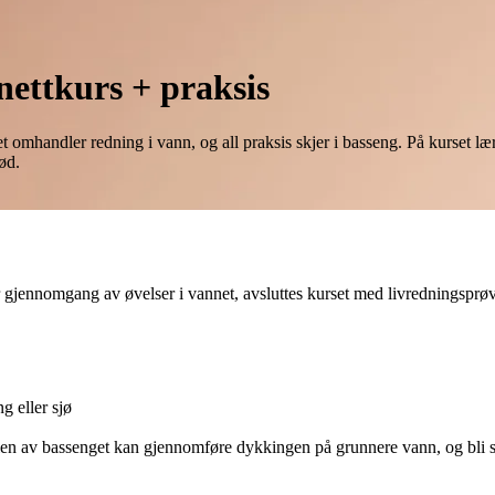
nettkurs + praksis
rset omhandler redning i vann, og all praksis skjer i basseng. På kurse
ød.
r gjennomgang av øvelser i vannet, avsluttes kurset med livredningsprø
g eller sjø
en av bassenget kan gjennomføre dykkingen på grunnere vann, og bli serti