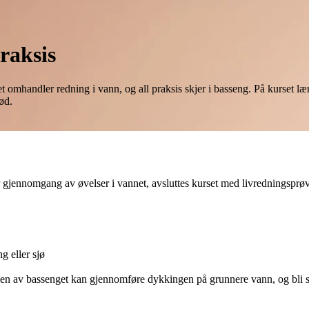
raksis
rset omhandler redning i vann, og all praksis skjer i basseng. På kurse
ød.
r gjennomgang av øvelser i vannet, avsluttes kurset med livredningsprø
g eller sjø
en av bassenget kan gjennomføre dykkingen på grunnere vann, og bli serti