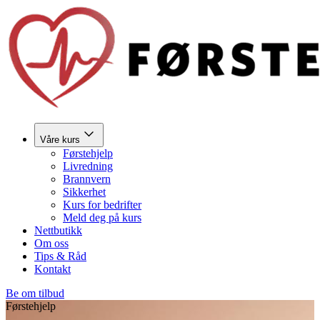
Våre kurs
Førstehjelp
Livredning
Brannvern
Sikkerhet
Kurs for bedrifter
Meld deg på kurs
Nettbutikk
Om oss
Tips & Råd
Kontakt
Be om tilbud
Førstehjelp