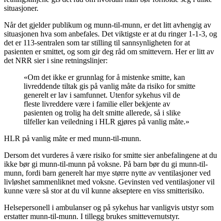
situasjoner.
Når det gjelder publikum og munn-til-munn, er det litt avhengig av
situasjonen hva som anbefales. Det viktigste er at du ringer 1-1-3, og
det er 113-sentralen som tar stilling til sannsynligheten for at
pasienten er smittet, og som gir deg råd om smittevern. Her er litt av
det NRR sier i sine retningslinjer:
«Om det ikke er grunnlag for å mistenke smitte, kan
livreddende tiltak gis på vanlig måte da risiko for smitte
generelt er lav i samfunnet. Utenfor sykehus vil de
fleste livreddere være i familie eller bekjente av
pasienten og trolig ha delt smitte allerede, så i slike
tilfeller kan veiledning i HLR gjøres på vanlig måte.»
HLR på vanlig måte er med munn-til-munn.
Dersom det vurderes å være risiko for smitte sier anbefalingene at du
ikke bør gi munn-til-munn på voksne. På barn bør du gi munn-til-
munn, fordi barn generelt har mye større nytte av ventilasjoner ved
livløshet sammenliknet med voksne. Gevinsten ved ventilasjoner vil
kunne være så stor at du vil kunne akseptere en viss smitterisiko.
Helsepersonell i ambulanser og på sykehus har vanligvis utstyr som
erstatter munn-til-munn. I tillegg brukes smittevernutstyr.