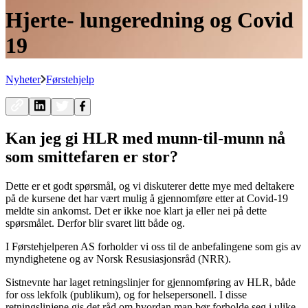
Hjerte- lungeredning og Covid
19
Nyheter
Førstehjelp
Kan jeg gi HLR med munn-til-munn nå
som smittefaren er stor?
Dette er et godt spørsmål, og vi diskuterer dette mye med deltakere
på de kursene det har vært mulig å gjennomføre etter at Covid-19
meldte sin ankomst. Det er ikke noe klart ja eller nei på dette
spørsmålet. Derfor blir svaret litt både og.
I Førstehjelperen AS forholder vi oss til de anbefalingene som gis av
myndighetene og av Norsk Resusiasjonsråd (NRR).
Sistnevnte har laget retningslinjer for gjennomføring av HLR, både
for oss lekfolk (publikum), og for helsepersonell. I disse
retningslinjene gis det råd om hvordan man bør forholde seg i ulike