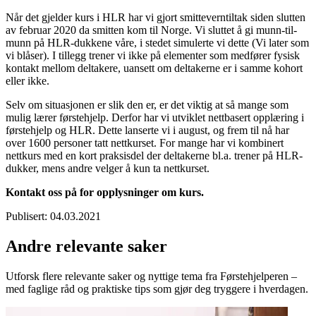
Når det gjelder kurs i HLR har vi gjort smitteverntiltak siden slutten
av februar 2020 da smitten kom til Norge. Vi sluttet å gi munn-til-
munn på HLR-dukkene våre, i stedet simulerte vi dette (Vi later som
vi blåser). I tillegg trener vi ikke på elementer som medfører fysisk
kontakt mellom deltakere, uansett om deltakerne er i samme kohort
eller ikke.
Selv om situasjonen er slik den er, er det viktig at så mange som
mulig lærer førstehjelp. Derfor har vi utviklet nettbasert opplæring i
førstehjelp og HLR. Dette lanserte vi i august, og frem til nå har
over 1600 personer tatt nettkurset. For mange har vi kombinert
nettkurs med en kort praksisdel der deltakerne bl.a. trener på HLR-
dukker, mens andre velger å kun ta nettkurset.
Kontakt oss på
for opplysninger om kurs.
Publisert:
04.03.2021
Andre relevante saker
Utforsk flere relevante saker og nyttige tema fra Førstehjelperen –
med faglige råd og praktiske tips som gjør deg tryggere i hverdagen.