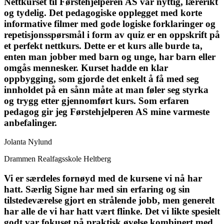
Nettkurset til Førstehjelperen AS var nyttig, lærerikt
og tydelig. Det pedagogiske opplegget med korte
informative filmer med gode logiske forklaringer og
repetisjonsspørsmål i form av quiz er en oppskrift på
et perfekt nettkurs. Dette er et kurs alle burde ta,
enten man jobber med barn og unge, har barn eller
omgås mennesker. Kurset hadde en klar
oppbygging, som gjorde det enkelt å få med seg
innholdet på en sånn måte at man føler seg styrka
og trygg etter gjennomført kurs. Som erfaren
pedagog gir jeg Førstehjelperen AS mine varmeste
anbefalinger.
Jolanta Nylund
Drammen Realfagsskole Heltberg
Vi er særdeles fornøyd med de kursene vi nå har
hatt. Særlig Signe har med sin erfaring og sin
tilstedeværelse gjort en strålende jobb, men generelt
har alle de vi har hatt vært flinke. Det vi likte spesielt
godt var fokuset på praktisk øvelse kombinert med